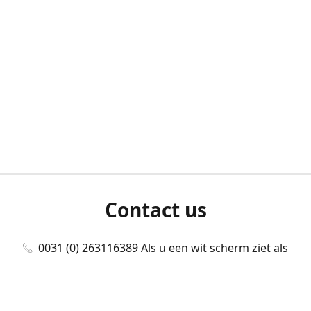
Contact us
0031 (0) 263116389 Als u een wit scherm ziet als
u bent ingelogd, neem dan contact met ons
op./Wenn Sie beim Anmelden einen weißen
Bildschirm sehen, kontaktieren Sie uns bitte./If you
see a white screen after attempting to log in,