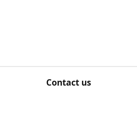
Contact us
herm ziet als u bent ingelogd, neem dan contact met ons 
en Sie uns bitte./If you see a white screen after attempting 
entex@engelvaart.com
www.engelvaart.com