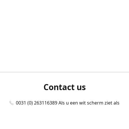
Contact us
0031 (0) 263116389 Als u een wit scherm ziet als
u bent ingelogd, neem dan contact met ons
op./Wenn Sie beim Anmelden einen weißen
Bildschirm sehen, kontaktieren Sie uns bitte./If you
see a white screen after attempting to log in,