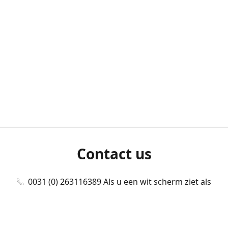
Contact us
0031 (0) 263116389 Als u een wit scherm ziet als
u bent ingelogd, neem dan contact met ons
op./Wenn Sie beim Anmelden einen weißen
Bildschirm sehen, kontaktieren Sie uns bitte./If you
see a white screen after attempting to log in,