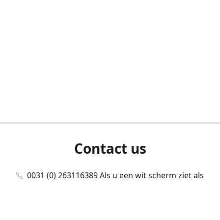
Contact us
0031 (0) 263116389 Als u een wit scherm ziet als
u bent ingelogd, neem dan contact met ons
op./Wenn Sie beim Anmelden einen weißen
Bildschirm sehen, kontaktieren Sie uns bitte./If you
see a white screen after attempting to log in,