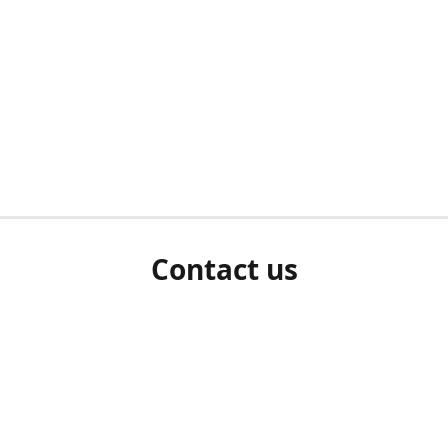
Contact us
herm ziet als u bent ingelogd, neem dan contact met ons 
en Sie uns bitte./If you see a white screen after attempting 
entex@engelvaart.com
www.engelvaart.com