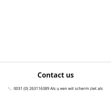
Contact us
0031 (0) 263116389 Als u een wit scherm ziet als
u bent ingelogd, neem dan contact met ons
op./Wenn Sie beim Anmelden einen weißen
Bildschirm sehen, kontaktieren Sie uns bitte./If you
see a white screen after attempting to log in,