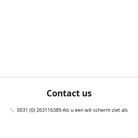
Contact us
0031 (0) 263116389 Als u een wit scherm ziet als
u bent ingelogd, neem dan contact met ons
op./Wenn Sie beim Anmelden einen weißen
Bildschirm sehen, kontaktieren Sie uns bitte./If you
see a white screen after attempting to log in,