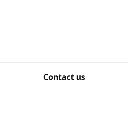
Contact us
herm ziet als u bent ingelogd, neem dan contact met ons 
en Sie uns bitte./If you see a white screen after attempting 
entex@engelvaart.com
www.engelvaart.com