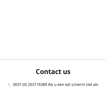
Contact us
0031 (0) 263116389 Als u een wit scherm ziet als
u bent ingelogd, neem dan contact met ons
op./Wenn Sie beim Anmelden einen weißen
Bildschirm sehen, kontaktieren Sie uns bitte./If you
see a white screen after attempting to log in,