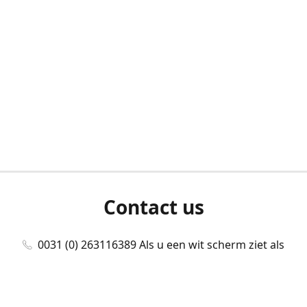
Contact us
0031 (0) 263116389 Als u een wit scherm ziet als
u bent ingelogd, neem dan contact met ons
op./Wenn Sie beim Anmelden einen weißen
Bildschirm sehen, kontaktieren Sie uns bitte./If you
see a white screen after attempting to log in,