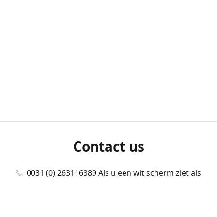
Contact us
0031 (0) 263116389 Als u een wit scherm ziet als
u bent ingelogd, neem dan contact met ons
op./Wenn Sie beim Anmelden einen weißen
Bildschirm sehen, kontaktieren Sie uns bitte./If you
see a white screen after attempting to log in,