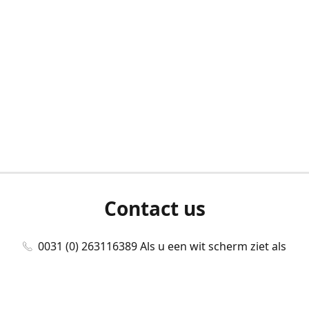
Contact us
0031 (0) 263116389 Als u een wit scherm ziet als
u bent ingelogd, neem dan contact met ons
op./Wenn Sie beim Anmelden einen weißen
Bildschirm sehen, kontaktieren Sie uns bitte./If you
see a white screen after attempting to log in,