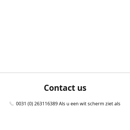
Contact us
0031 (0) 263116389 Als u een wit scherm ziet als
u bent ingelogd, neem dan contact met ons
op./Wenn Sie beim Anmelden einen weißen
Bildschirm sehen, kontaktieren Sie uns bitte./If you
see a white screen after attempting to log in,