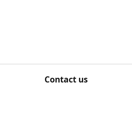
Contact us
herm ziet als u bent ingelogd, neem dan contact met ons 
en Sie uns bitte./If you see a white screen after attempting 
entex@engelvaart.com
www.engelvaart.com