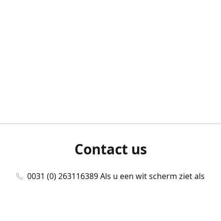
Contact us
0031 (0) 263116389 Als u een wit scherm ziet als
u bent ingelogd, neem dan contact met ons
op./Wenn Sie beim Anmelden einen weißen
Bildschirm sehen, kontaktieren Sie uns bitte./If you
see a white screen after attempting to log in,