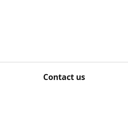
Contact us
herm ziet als u bent ingelogd, neem dan contact met ons 
en Sie uns bitte./If you see a white screen after attempting 
entex@engelvaart.com
www.engelvaart.com