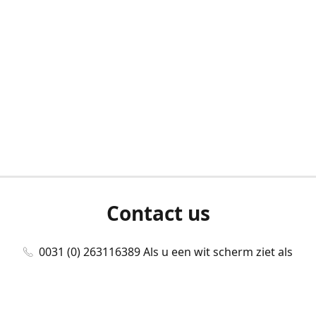
Contact us
0031 (0) 263116389 Als u een wit scherm ziet als
u bent ingelogd, neem dan contact met ons
op./Wenn Sie beim Anmelden einen weißen
Bildschirm sehen, kontaktieren Sie uns bitte./If you
see a white screen after attempting to log in,