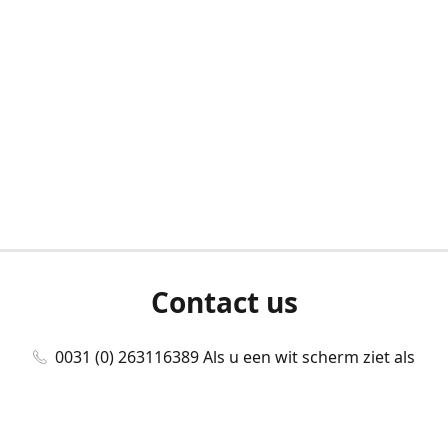
Contact us
0031 (0) 263116389 Als u een wit scherm ziet als
u bent ingelogd, neem dan contact met ons
op./Wenn Sie beim Anmelden einen weißen
Bildschirm sehen, kontaktieren Sie uns bitte./If you
see a white screen after attempting to log in,