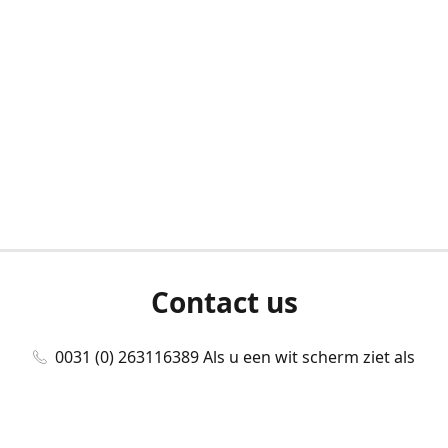
Contact us
0031 (0) 263116389 Als u een wit scherm ziet als
u bent ingelogd, neem dan contact met ons
op./Wenn Sie beim Anmelden einen weißen
Bildschirm sehen, kontaktieren Sie uns bitte./If you
see a white screen after attempting to log in,