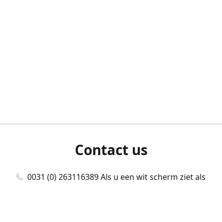
Contact us
0031 (0) 263116389 Als u een wit scherm ziet als
u bent ingelogd, neem dan contact met ons
op./Wenn Sie beim Anmelden einen weißen
Bildschirm sehen, kontaktieren Sie uns bitte./If you
see a white screen after attempting to log in,