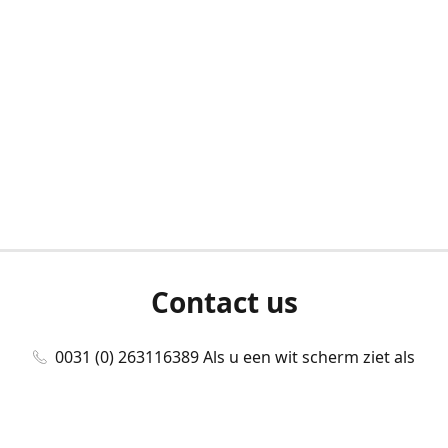
Contact us
0031 (0) 263116389 Als u een wit scherm ziet als
u bent ingelogd, neem dan contact met ons
op./Wenn Sie beim Anmelden einen weißen
Bildschirm sehen, kontaktieren Sie uns bitte./If you
see a white screen after attempting to log in,