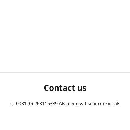
Contact us
0031 (0) 263116389 Als u een wit scherm ziet als
u bent ingelogd, neem dan contact met ons
op./Wenn Sie beim Anmelden einen weißen
Bildschirm sehen, kontaktieren Sie uns bitte./If you
see a white screen after attempting to log in,