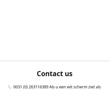
Contact us
0031 (0) 263116389 Als u een wit scherm ziet als
u bent ingelogd, neem dan contact met ons
op./Wenn Sie beim Anmelden einen weißen
Bildschirm sehen, kontaktieren Sie uns bitte./If you
see a white screen after attempting to log in,