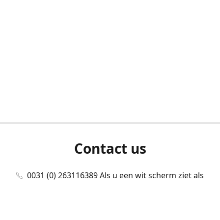
Contact us
0031 (0) 263116389 Als u een wit scherm ziet als
u bent ingelogd, neem dan contact met ons
op./Wenn Sie beim Anmelden einen weißen
Bildschirm sehen, kontaktieren Sie uns bitte./If you
see a white screen after attempting to log in,