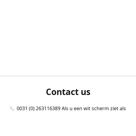
Contact us
0031 (0) 263116389 Als u een wit scherm ziet als
u bent ingelogd, neem dan contact met ons
op./Wenn Sie beim Anmelden einen weißen
Bildschirm sehen, kontaktieren Sie uns bitte./If you
see a white screen after attempting to log in,