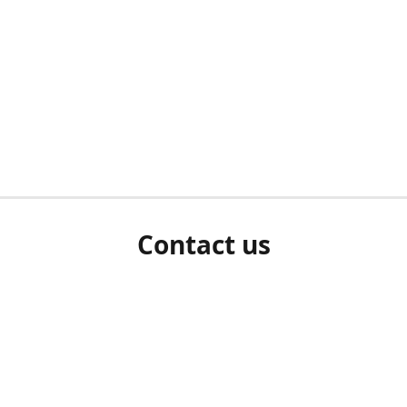
Contact us
herm ziet als u bent ingelogd, neem dan contact met ons 
en Sie uns bitte./If you see a white screen after attempting 
entex@engelvaart.com
www.engelvaart.com