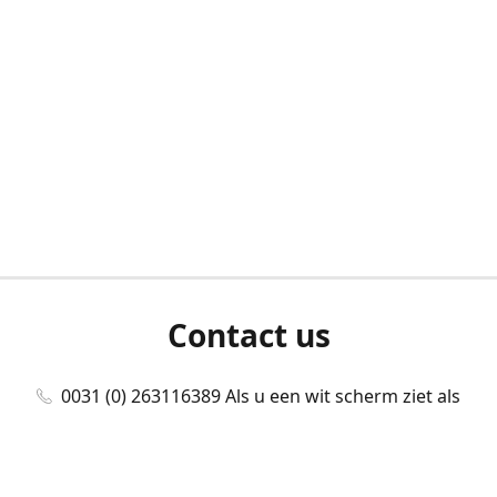
Contact us
0031 (0) 263116389 Als u een wit scherm ziet als
u bent ingelogd, neem dan contact met ons
op./Wenn Sie beim Anmelden einen weißen
Bildschirm sehen, kontaktieren Sie uns bitte./If you
see a white screen after attempting to log in,