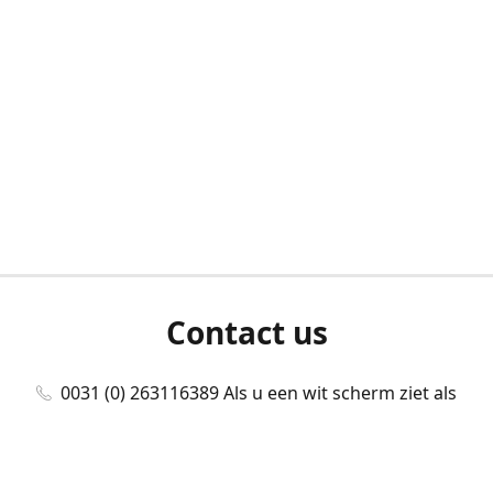
Contact us
0031 (0) 263116389 Als u een wit scherm ziet als
u bent ingelogd, neem dan contact met ons
op./Wenn Sie beim Anmelden einen weißen
Bildschirm sehen, kontaktieren Sie uns bitte./If you
see a white screen after attempting to log in,