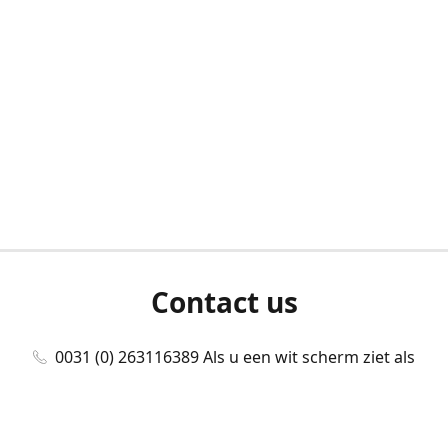
Contact us
0031 (0) 263116389 Als u een wit scherm ziet als
u bent ingelogd, neem dan contact met ons
op./Wenn Sie beim Anmelden einen weißen
Bildschirm sehen, kontaktieren Sie uns bitte./If you
see a white screen after attempting to log in,