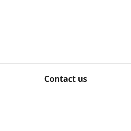
Contact us
herm ziet als u bent ingelogd, neem dan contact met ons 
en Sie uns bitte./If you see a white screen after attempting 
entex@engelvaart.com
www.engelvaart.com