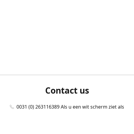
Contact us
0031 (0) 263116389 Als u een wit scherm ziet als
u bent ingelogd, neem dan contact met ons
op./Wenn Sie beim Anmelden einen weißen
Bildschirm sehen, kontaktieren Sie uns bitte./If you
see a white screen after attempting to log in,