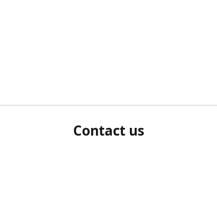
Contact us
herm ziet als u bent ingelogd, neem dan contact met ons 
en Sie uns bitte./If you see a white screen after attempting 
entex@engelvaart.com
www.engelvaart.com