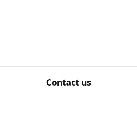
Contact us
herm ziet als u bent ingelogd, neem dan contact met ons 
en Sie uns bitte./If you see a white screen after attempting 
entex@engelvaart.com
www.engelvaart.com