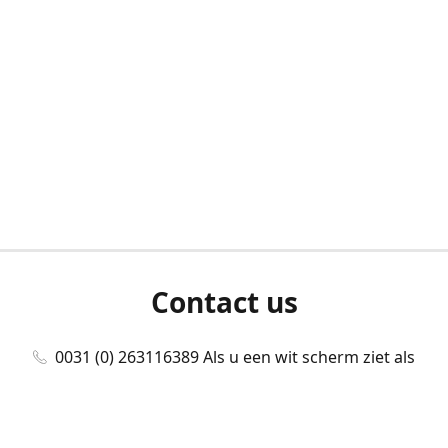
Contact us
0031 (0) 263116389 Als u een wit scherm ziet als
u bent ingelogd, neem dan contact met ons
op./Wenn Sie beim Anmelden einen weißen
Bildschirm sehen, kontaktieren Sie uns bitte./If you
see a white screen after attempting to log in,