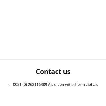
Contact us
0031 (0) 263116389 Als u een wit scherm ziet als
u bent ingelogd, neem dan contact met ons
op./Wenn Sie beim Anmelden einen weißen
Bildschirm sehen, kontaktieren Sie uns bitte./If you
see a white screen after attempting to log in,