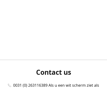
Contact us
0031 (0) 263116389 Als u een wit scherm ziet als
u bent ingelogd, neem dan contact met ons
op./Wenn Sie beim Anmelden einen weißen
Bildschirm sehen, kontaktieren Sie uns bitte./If you
see a white screen after attempting to log in,