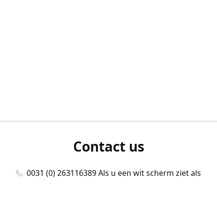
Contact us
0031 (0) 263116389 Als u een wit scherm ziet als
u bent ingelogd, neem dan contact met ons
op./Wenn Sie beim Anmelden einen weißen
Bildschirm sehen, kontaktieren Sie uns bitte./If you
see a white screen after attempting to log in,