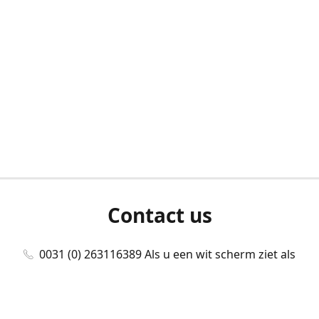
Contact us
0031 (0) 263116389 Als u een wit scherm ziet als
u bent ingelogd, neem dan contact met ons
op./Wenn Sie beim Anmelden einen weißen
Bildschirm sehen, kontaktieren Sie uns bitte./If you
see a white screen after attempting to log in,