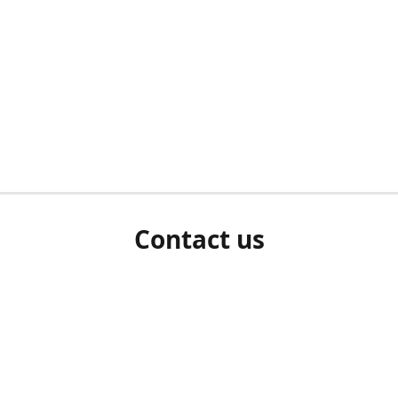
Contact us
herm ziet als u bent ingelogd, neem dan contact met ons 
en Sie uns bitte./If you see a white screen after attempting 
entex@engelvaart.com
www.engelvaart.com