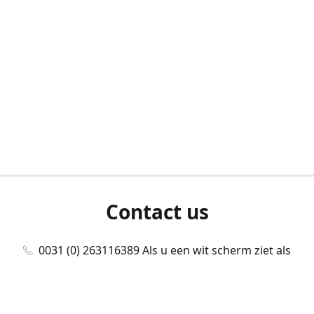
Contact us
0031 (0) 263116389 Als u een wit scherm ziet als
u bent ingelogd, neem dan contact met ons
op./Wenn Sie beim Anmelden einen weißen
Bildschirm sehen, kontaktieren Sie uns bitte./If you
see a white screen after attempting to log in,