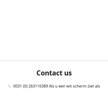
Contact us
0031 (0) 263116389 Als u een wit scherm ziet als
u bent ingelogd, neem dan contact met ons
op./Wenn Sie beim Anmelden einen weißen
Bildschirm sehen, kontaktieren Sie uns bitte./If you
see a white screen after attempting to log in,