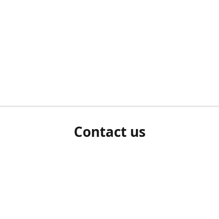
Contact us
herm ziet als u bent ingelogd, neem dan contact met ons 
en Sie uns bitte./If you see a white screen after attempting 
entex@engelvaart.com
www.engelvaart.com