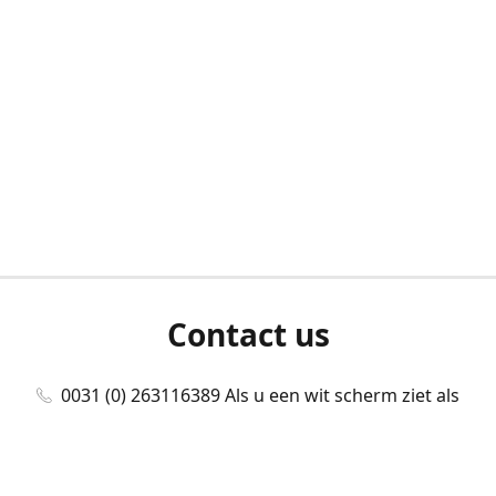
Contact us
0031 (0) 263116389 Als u een wit scherm ziet als
u bent ingelogd, neem dan contact met ons
op./Wenn Sie beim Anmelden einen weißen
Bildschirm sehen, kontaktieren Sie uns bitte./If you
see a white screen after attempting to log in,