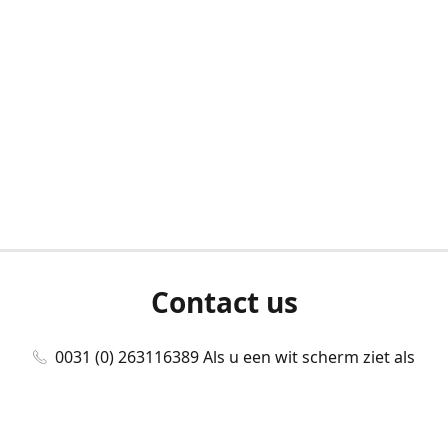
Contact us
0031 (0) 263116389 Als u een wit scherm ziet als
u bent ingelogd, neem dan contact met ons
op./Wenn Sie beim Anmelden einen weißen
Bildschirm sehen, kontaktieren Sie uns bitte./If you
see a white screen after attempting to log in,