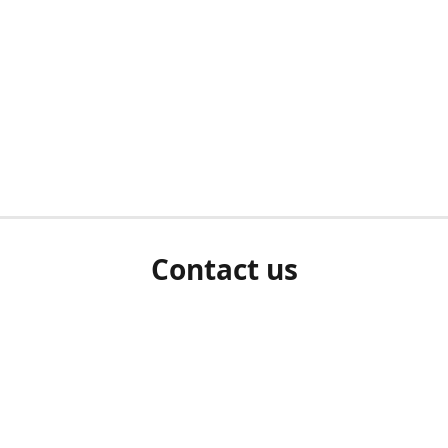
Contact us
herm ziet als u bent ingelogd, neem dan contact met ons 
en Sie uns bitte./If you see a white screen after attempting 
entex@engelvaart.com
www.engelvaart.com