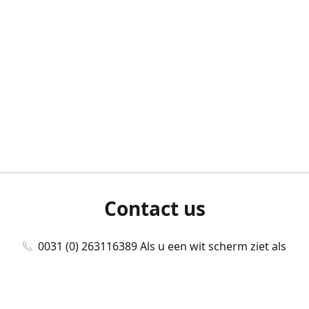
Contact us
0031 (0) 263116389 Als u een wit scherm ziet als
u bent ingelogd, neem dan contact met ons
op./Wenn Sie beim Anmelden einen weißen
Bildschirm sehen, kontaktieren Sie uns bitte./If you
see a white screen after attempting to log in,