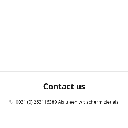
Contact us
0031 (0) 263116389 Als u een wit scherm ziet als
u bent ingelogd, neem dan contact met ons
op./Wenn Sie beim Anmelden einen weißen
Bildschirm sehen, kontaktieren Sie uns bitte./If you
see a white screen after attempting to log in,