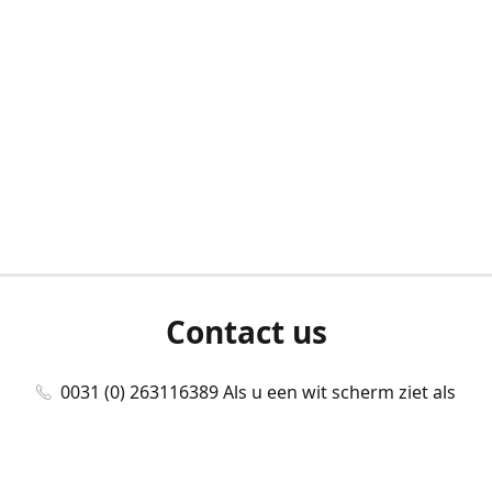
Contact us
0031 (0) 263116389 Als u een wit scherm ziet als
u bent ingelogd, neem dan contact met ons
op./Wenn Sie beim Anmelden einen weißen
Bildschirm sehen, kontaktieren Sie uns bitte./If you
see a white screen after attempting to log in,