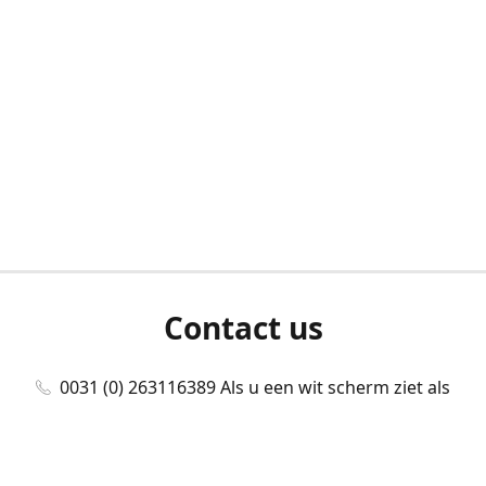
Contact us
0031 (0) 263116389 Als u een wit scherm ziet als
u bent ingelogd, neem dan contact met ons
op./Wenn Sie beim Anmelden einen weißen
Bildschirm sehen, kontaktieren Sie uns bitte./If you
see a white screen after attempting to log in,